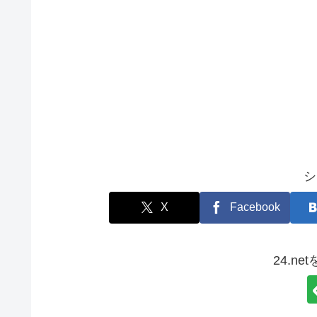
シ
X
Facebook
24.n