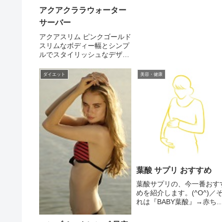
濃い液体のことを指してお
り、リバテープ製薬では「
アクアクララウォーター
成分が濃い美容液」のこと
サーバー
「原液タイプの美容液」と
ています...
アクアスリム ピンクゴールド
スリムなボディー幅とシンプ
ルでスタイリッシュなデザイ
ンが人気の「アクアスリム」
に、待望の新色「ピンクゴー
ダイエット
美容・健康
ルド」が登場しました。アク
アスリムの電気代が、さらに
安くなっています。平均約
1,000円（月）が、平均約 ...
葉酸 サプリ おすすめ
葉酸サプリの、今一番おす
めを紹介します。(^O^)／
れは『BABY葉酸』→赤ち
んのために選ぶならBABY
酸BABY葉酸は妊活サプリ