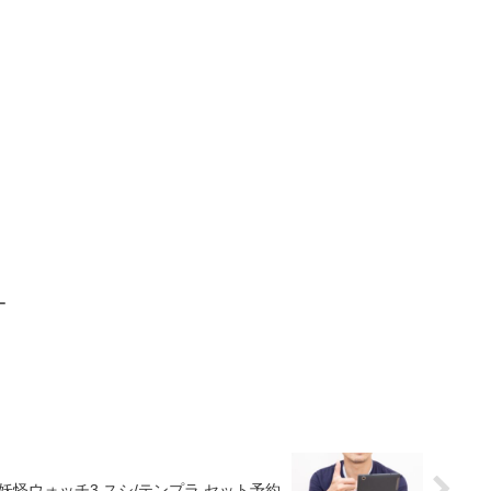
ど
な
る
ー
妖怪ウォッチ3 スシ/テンプラ セット予約