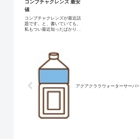
コンブチャクレンズ 最安
して大人気です。(*^▽^*)
値
の葉酸がいいか？決められ
かったり、葉酸を探してい
コンブチャクレンズが最近話
人におすすのポイ...
題です。と、書いていても、
私もつい最近知ったばかりで
す。知りたてホヤホヤの私が
『コンブチャクレンズ』と
は、何かを調べてみたので書
いてみます。そもそもコンブ
チャクレンズとは昆布茶では
ありません。たぶん、初めて
耳にした...
アクアクララウォーターサーバ