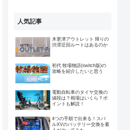
人気記事
木更津アウトレット 帰りの
渋滞迂回ルートはあるのか
初代 牧場物語(switch版)の
攻略を紹介したいと思う
電動自転車のタイヤ交換の
値段は？相場はいくら？ポ
イントも解説！
4つの手順で出来る！スバ
ルXVのバッテリー交換を素