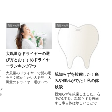
美容・健康
美容・健康
大風量なドライヤーの選
び方とおすすめドライヤ
ーランキング7つ
ー
大風量のドライヤーで髪の毛
親知らずを抜歯した！痛
ン
を早く乾かしたい人必見！大
みや腫れがでた！私の体
風量のドライヤー選び３つの
ポイントと大風量のドライヤ
験談
プ
ーおすすめランキングを紹介
親知らずを抜歯しました。右
地
します。長い髪の毛もこのド
下の1本を。親知らずを抜歯
そ
ライヤーを使えばあっという
する事自体は珍しいことでは
工
間に乾かすことができます。
ありませんが、よく聞くのが
の
大変・痛いってことです。結