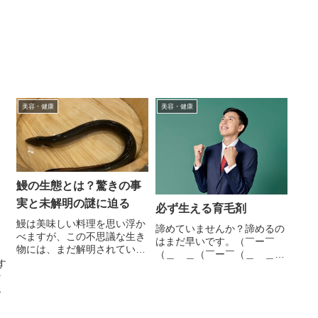
論から言えば『痛い』です。
主
でも、無事に抜くことができ
を
たので、その経緯を書いてみ
し
ます。そもそもどうして親知
らずを...
美容・健康
美容・健康
鰻の生態とは？驚きの事
実と未解明の謎に迫る
必ず生える育毛剤
鰻は美味しい料理を思い浮か
諦めていませんか？諦めるの
べますが、この不思議な生き
はまだ早いです。（￣ー￣
物には、まだ解明されていな
（＿ ＿（￣ー￣（＿ ＿そ
い謎がたくさんあり、彼らの
す
うそう自信を無くさないで。
長い旅路や生態系での役割な
そ
全方位360°揺るがない自信を
ど知られざる事実が満載で
ゃ
取り戻すために。(･∀･｡)(-
す。それを紹介してみます。
葉
∀-｡)(･∀･｡)(-∀-｡)ぅんぅん
と
『Growth Prpject』は最...