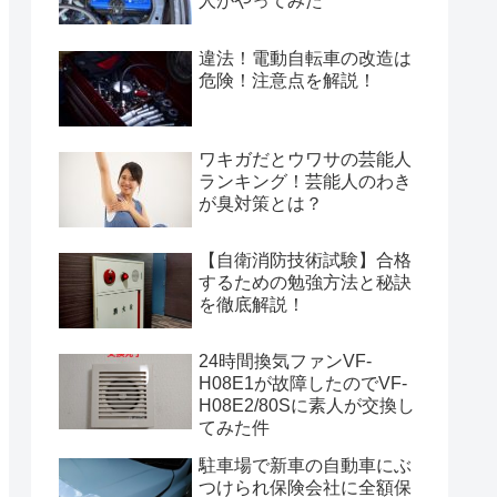
人がやってみた
違法！電動自転車の改造は
危険！注意点を解説！
ワキガだとウワサの芸能人
ランキング！芸能人のわき
が臭対策とは？
【自衛消防技術試験】合格
するための勉強方法と秘訣
を徹底解説！
24時間換気ファンVF-
H08E1が故障したのでVF-
H08E2/80Sに素人が交換し
てみた件
駐車場で新車の自動車にぶ
つけられ保険会社に全額保