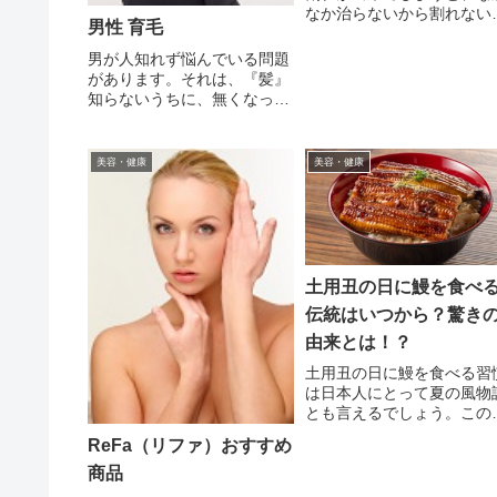
なか治らないから割れない
男性 育毛
うに皮膚の保湿を意識して
維持することがポイントな
男が人知れず悩んでいる問題
です。（・∀・）そのため
があります。それは、『髪』
専用のクリームでケアする
知らないうちに、無くなって
とが大切です。我が子とマ
しまいました。(;￣Д￣)育毛
の身体に安心して使えるク
するのに、いろんな方法があ
ームを...
って、日々男は努力していま
美容・健康
美容・健康
す。育毛シャンプーを使って
みたり、サプリメントを飲ん
でみたり、レーザーをあてて
み...
土用丑の日に鰻を食べ
伝統はいつから？驚き
由来とは！？
土用丑の日に鰻を食べる習
は日本人にとって夏の風物
とも言えるでしょう。この
統がいつから始まったのか
ReFa（リファ）おすすめ
その驚くべき由来について
商品
意外と知られていないかも
れません。この風習には歴