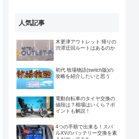
人気記事
木更津アウトレット 帰りの
渋滞迂回ルートはあるのか
初代 牧場物語(switch版)の
攻略を紹介したいと思う
電動自転車のタイヤ交換の
値段は？相場はいくら？ポ
イントも解説！
4つの手順で出来る！スバ
ルXVのバッテリー交換を素