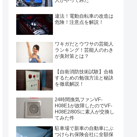
人がやってみた
違法！電動自転車の改造は
危険！注意点を解説！
ワキガだとウワサの芸能人
ランキング！芸能人のわき
が臭対策とは？
【自衛消防技術試験】合格
するための勉強方法と秘訣
を徹底解説！
24時間換気ファンVF-
H08E1が故障したのでVF-
H08E2/80Sに素人が交換し
てみた件
駐車場で新車の自動車にぶ
つけられ保険会社に全額保