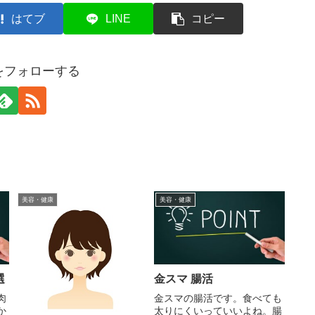
はてブ
LINE
コピー
etをフォローする
美容・健康
美容・健康
選
金スマ 腸活
肉
金スマの腸活です。食べても
か
太りにくいっていいよね。腸