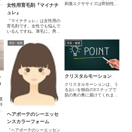
よ
刺激エクササイズは即効性が
女性用育毛剤『マイナチ
、
あります。冷え性も改善する
ュレ』
ん
し汗をかくんですね。基礎代
に
謝がアップするんです～。お
『マイナチュレ』は女性用の
こ
風呂エクササイズも効果があ
育毛剤です。女性でも悩んで
マ
ります。３８度くらいのお湯
いるんですね。薄毛に。男な
リ
に１５分つかります。それ以
ら隠さなくてもいいけれど、
上浸か...
女は隠さない訳にはいきませ
美容・健康
美容・健康
ん。薄毛のままでは外出でき
ないし、知り合いにも会えな
いですよね。だから、対策す
る必要があるんです。しかも
人知れ...
る
クリスタルモーション
の
クリスタルモーションは、う
るおいを独自の3ステップで
肌の奥の奥に届けてくれま
慣
す。(#^^#)『ステップ1』う
詩
るおいを与え続けトラブル知
伝
らずの肌へ導いてくれる。
ヘアボーテのシーエッセ
、
『ステップ2』有効成分で炎
は
ンスカラーフォーム
症を抑えてしっかりニキビを
し
防ぎます。『ステップ3』美
『ヘアボーテのシーエッセン
史