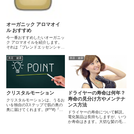
オーガニック アロマオイ
ル おすすめ
今一番おすすめしたいオーガニッ
ク アロマオイルを紹介します。
それは『ブレンドエッセンシャル
オイル レスピレーション』で
す。（スプレータイプです）
美容・健康
美容・健康
(^ε^)♪いろんな種類の成分が配合
されているのが特長なんですね。
『ユーカリラジアタ』甘くスー
ッ...
クリスタルモーション
ドライヤーの寿命は何年？
寿命の見分け方やメンテナ
クリスタルモーションは、うるお
ンス方法
いを独自の3ステップで肌の奥の
奥に届けてくれます。(#^^#)『ス
ドライヤーの寿命について解説。
テップ1』うるおいを与え続けト
電化製品は長持ちしますが、いつ
ラブル知らずの肌へ導いてくれ
か寿命はきます。大切な髪の毛の
る。『ステップ2』有効成分で炎
ケアをする道具なので、良い状態
症を抑えてしっかりニキビを防ぎ
でドライヤーを使いたいですよ
ます。『ステップ3』美容成...