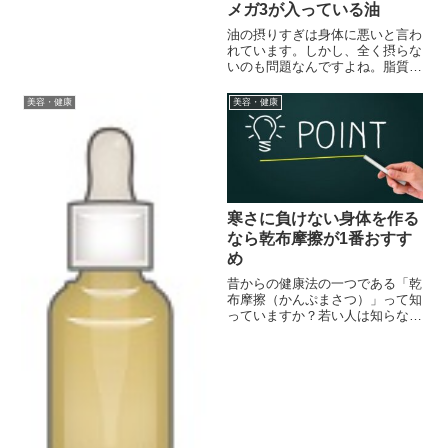
メガ3が入っている油
鰻の生態系を守るための取り組み
まで、鰻の現在と未来を紹介して
油の摂りすぎは身体に悪いと言わ
みました。
れています。しかし、全く摂らな
いのも問題なんですよね。脂質は
三大栄養素の一つで、身体に必要
不可欠ですから。細胞や臓器、そ
美容・健康
美容・健康
して大事な脳も脂質で構成されて
いるから、人間には無くてはなら
ない物なんです。摂取したほう
が...
寒さに負けない身体を作る
なら乾布摩擦が1番おすす
め
昔からの健康法の一つである「乾
布摩擦（かんぷまさつ）」って知
っていますか？若い人は知らな
い？乾布摩擦は、寒い季節に上半
身裸で身体を日本手拭いで、こす
りますが、実際にはどんな効果・
効能があるのか、よくわからない
で、やっている人もいます。 何
と...