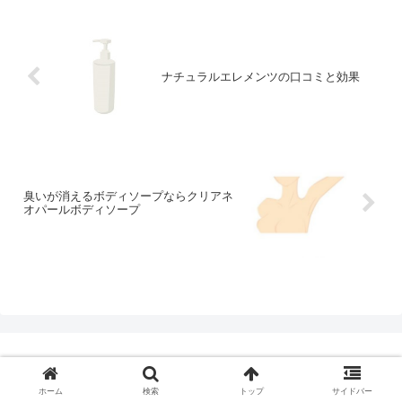
ね。故障かな？と思ったら、もし
かしたら寿命かもしれません。そ
れを判断するポイントも紹介しま
す。
ナチュラルエレメンツの口コミと効果
臭いが消えるボディソープならクリアネ
オパールボディソープ
Copyright © 2015-2026 24時間営業します.net All Rights Reserved.
ホーム
検索
トップ
サイドバー