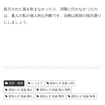
処方された薬を飲まなかったり、消毒に行かなかったの
は、素人の私の個人的な判断です。治療は医師の指示通り
にしましょう。
親知らず 抜歯後 腫れ ピーク親知らず 抜歯後 腫れ いつまで親知らず 抜歯後
腫れない人親知らず 抜歯後 腫れ 期間親知らず 抜歯後 腫れない親知らず 抜歯
後 腫れ 冷やす親知らず 抜歯後 腫れない方法親知らず 抜歯後 腫れ 早く治す
美容・健康
いつまで
親知らず 抜歯 小顔
親知らず 抜歯後 腫れ 硬い親知らず 抜歯後 腫れ しこり
親知らず 抜歯 費用 口腔外科親知らず 抜歯 費用 4本親知らず 抜歯 費用 入院
親知らず 抜歯 痛み
親知らず 抜歯 痛み 期間
親知らず 抜歯 費用 保険親知らず 抜歯 費用 大学病院親知らず 抜歯 費用 保険
親知らず 抜歯 腫れ
親知らず 抜歯 費用
親知らず 抜歯 食事
なし親知らず 抜歯 費用 保険適用親知らず 抜歯 費用 全身麻酔親知らず 抜歯
費用 矯正親知らず 抜歯 費用 2本