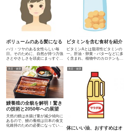
ボリュームのある髪になる
ビタミンを含む食材を紹介
ハリ・ツヤのある女性らしい毎
ビタミンAとは脂溶性ビタミンの
日。そのために、自然が持つ力強
一。肝油・卵黄・バターなどに多
さとやさしさを頭皮にまっすぐ届
く含まれ、植物中のカロテンも体
けると効果的。穏やかな髪は、光
内でこれに変化する。A1（レチ
を受けて輝き、自身となり、笑顔
ノール）・A2がある。欠乏する
美容・健康
美容・健康
があふれるはずです。おすすめシ
と発育不良・夜盲症や角膜・皮膚
ャンプー『アロマシャンプー ヴ
の乾燥などを起こす。「ビタミン
ェルデ』ヤシ油由来のやさしい洗
Ａ」を多く含む食品食品名 １
浄...
０...
鰻養殖の全貌を解明！驚き
の技術と2050年への展望
天然の鰻は水揚げ量が減少傾向に
あるので、鰻の養殖は日本の食文
化維持のための必要になっていま
体にいい油、おすすめはオ
す。環境に優しい養殖方法から、