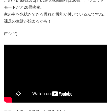
この『Braava371j』の最大稼働面積は56畳、、ウェット
モードだと20畳稼働。
家の中を水拭きできる優れた機能が付いているんですね。
裸足の生活が始まるかも！
(*^▽^*)