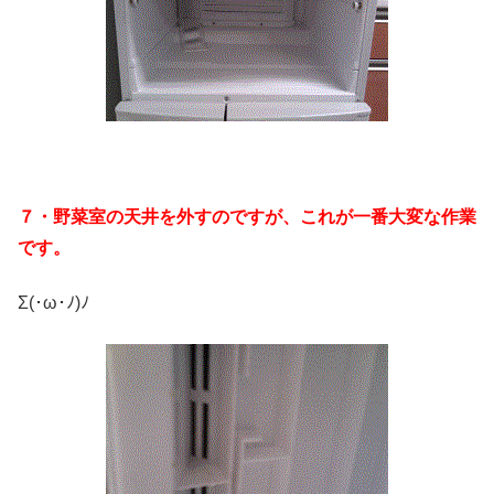
７・野菜室の天井を外すのですが、これが一番大変な作業
です。
Σ(･ω･ﾉ)ﾉ