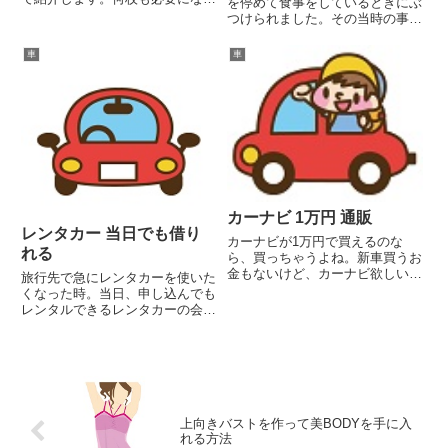
を停めて食事をしているときにぶ
ETCカードなので年会費無料は経
つけられました。その当時の事故
費を抑える為にも必須！新会社で
対応の経過と相手側の保険会社の
も発行できるETCカードもありま
対応を書きました。10割相手側
車
車
す。
の過失で863,223円全額保障して
もらい新車の格落ち保障もしても
らった私の体験談です。
カーナビ 1万円 通販
レンタカー 当日でも借り
カーナビが1万円で買えるのな
れる
ら、買っちゃうよね。新車買うお
金もないけど、カーナビ欲しいも
旅行先で急にレンタカーを使いた
んね。カーナビ 7インチ ポータ
くなった時。当日、申し込んでも
ブル ゼンリン ポータブルナビ ナ
レンタルできるレンタカーの会社
ビゲーション 2020年版 ゼンリン
を紹介します。旅行先で思ってい
地図 ワンセグ TV テレビ ナビ
た以上に歩かないといけない時や
GPS タッチ...
行ってみたい観光場所が車でない
と行けないような時に、当日借り
れるレンタカーの会社を知って
お...
上向きバストを作って美BODYを手に入
れる方法