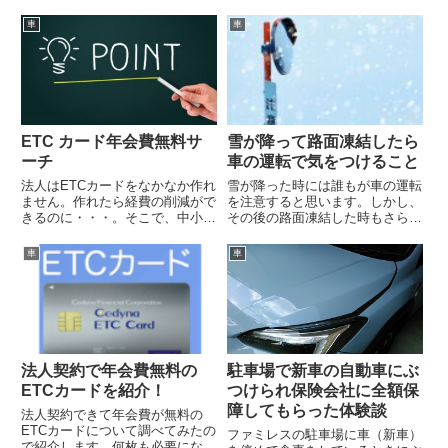
ETCカードです。(⌒-⌒)特長を書
みました。三井ダイレクト損保、
いてみると クレジット機能があ
SBI損保、チューリッヒ保険、セ
車
車
りません。 時間帯・休日等によ
ゾン自動車火災保険などから見積
り30％割引適応 カードごとに金
りを貰いましたが最安値はこの保
額が明確に出ます。 新会...
険会社でした。
ETC カード年会費無料サ
雪が降って路面凍結したら
ーチ
車の運転で気をつけること
法人はETCカードをなかなか作れ
雪が降った時には誰もが車の運転
ません。作れたら経費の削減がで
を注意すると思います。しかし、
きるのに・・・。そこで、中小零
その後の路面凍結した時もさらに
細企業や個人事業主・新会社でも
車の運転では注意が必要です。注
つくれる年会費無料のＥＴＣカー
意するべきポイントを紹介しま
車
車
ドを紹介します。。それは、『高
す。
速情報協同組合』のＥＴＣカード
です。(⌒-⌒)特長を書いて...
法人契約で年会費無料の
駐車場で新車の自動車にぶ
ETCカードを紹介！
つけられ保険会社に全額保
障してもらった体験談
法人契約できて年会費が無料の
ETCカードについて調べてみたの
ファミレスの駐車場に車（新車）
で紹介します。何枚も必要になる