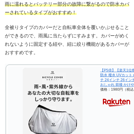
雨に濡れるとバッテリー部分の故障に繋がるので防水カバ
ーされているタイプがおすすめ！
全被りタイプのカバーだと自転車全体を覆いかぶせること
ができるので、雨風に当たらずにすみます。カバーがめく
れないように固定する紐や、紐に絞り機能があるカバーが
おすすめです。
【P5倍】【楽天1位
防水 撥水 UVカット c
チ 24インチ 26イ
おしゃれ 前後 かけ
価格：1980円（税