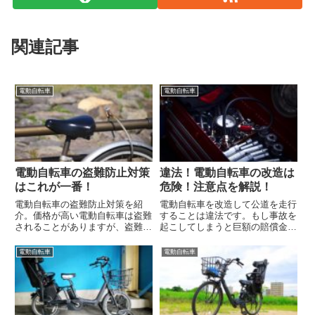
関連記事
電動自転車
電動自転車
電動自転車の盗難防止対策
違法！電動自転車の改造は
はこれが一番！
危険！注意点を解説！
電動自転車の盗難防止対策を紹
電動自転車を改造して公道を走行
介。価格が高い電動自転車は盗難
することは違法です。もし事故を
されることがありますが、盗難さ
起こしてしまうと巨額の賠償金が
れないために対策しましょう。取
発生するので、電動自転車の改造
られる前に防止対策を！
は決してしないようにしましょ
電動自転車
電動自転車
う。