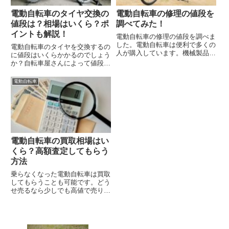
電動自転車のタイヤ交換の
電動自転車の修理の値段を
値段は？相場はいくら？ポ
調べてみた！
イントも解説！
電動自転車の修理の値段を調べま
した。電動自転車は便利で多くの
電動自転車のタイヤを交換するの
人が購入しています。機械製品で
に値段はいくらかかるのでしょう
すので故障することも多々ありま
か？自転車屋さんによって値段が
すが修理するのにいくらかかるの
違うのか？一般的な相場はいくら
でしょうか？滅多に修理すること
なのか解説します。タイヤを交換
電動自転車
が無いだけに値段がいくらかはわ
する時のポイントも合わせて紹介
かりませんよね。電動自転車の修
します。
理の値段を調べてみたのでご覧く
ださい。
電動自転車の買取相場はい
くら？高額査定してもらう
方法
乗らなくなった電動自転車は買取
してもらうことも可能です。どう
せ売るなら少しでも高値で売りた
いですよね。高額査定してもらう
方法を紹介します。買取相場も合
わせて紹介します。