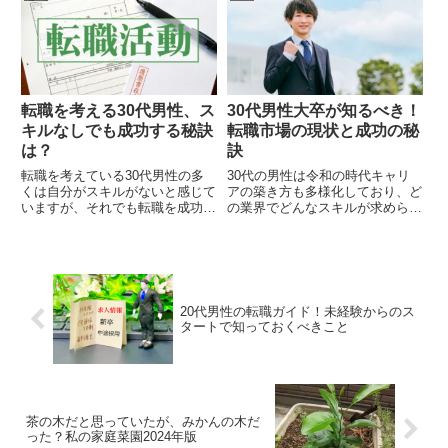
転職を考える30代男性、ス
30代男性大卒が知るべき！
キルなしでも成功する秘訣
転職市場の現状と成功の秘
は？
訣
転職を考えている30代男性の多
30代の男性は令和の時代キャリ
くは自分がスキルがないと感じて
アの築き方も多様化しており、ど
いますが、それでも転職を成功さ
の業界でどんなスキルが求められ
せる秘訣を書いています。
ているのかを知ることが転職成功
の鍵を握ります。その秘訣を解説
してみました。
20代男性の転職ガイド！未経験からのス
タートで知っておくべきこと
茶の木だと思っていたが、みかんの木だ
った？私の家庭菜園2024年版