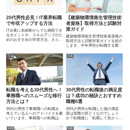
20代男性必見！IT業界転職
【建築物環境衛生管理技術
で年収アップする方法
者資格】取得方法と試験対
策ガイド
IT企業に未経験からでも挑戦でき
るポイントや、スキルアップのた
建築物環境衛生管理技術者資格の
めのおすすめの学習方法、さらに
取得方法と試験対策ガイドを紹介
転職活動を成功させるためのコツ
します。中年男性が転職する際に
などを詳しく解説します。これを
役に立つ国家資格です。
読めば、転職活動が一歩進むこと
転職
転職
間違いなしです！
転職を考える30代男性へ！
30代男性の転職後の満足度
事務職へのスムーズな移行
は？成功の秘訣とおすすめ
方法とは？
職種6選
30代の男性で事務職への転職を
30代の男性が転職した後の満足
考えている人へのアドバイスを書
度は実際の所どうなのでしょう
いています。事務職への転職は自
か？転職後に「転職して良かっ
身のキャリアアップにも影響して
た」と感じれるための秘訣を紹介
きます。
してみました。
転職
転職