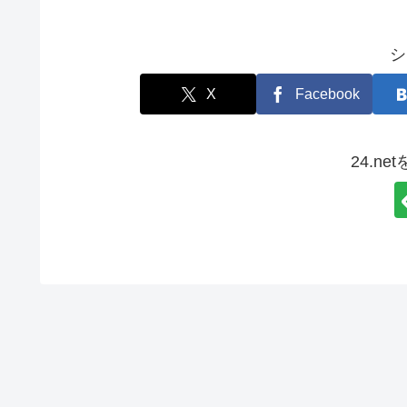
シ
X
Facebook
24.n