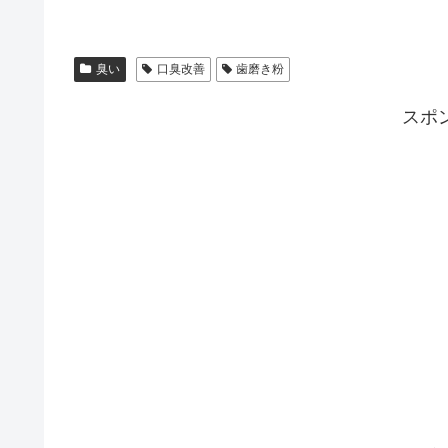
臭い
口臭改善
歯磨き粉
スポ