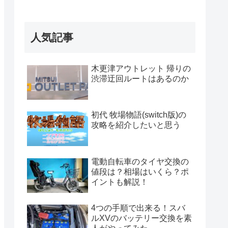
人気記事
木更津アウトレット 帰りの
渋滞迂回ルートはあるのか
初代 牧場物語(switch版)の
攻略を紹介したいと思う
電動自転車のタイヤ交換の
値段は？相場はいくら？ポ
イントも解説！
4つの手順で出来る！スバ
ルXVのバッテリー交換を素