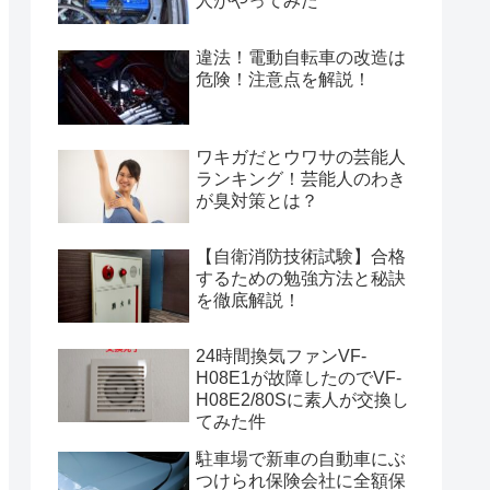
人がやってみた
違法！電動自転車の改造は
危険！注意点を解説！
ワキガだとウワサの芸能人
ランキング！芸能人のわき
が臭対策とは？
【自衛消防技術試験】合格
するための勉強方法と秘訣
を徹底解説！
24時間換気ファンVF-
H08E1が故障したのでVF-
H08E2/80Sに素人が交換し
てみた件
駐車場で新車の自動車にぶ
つけられ保険会社に全額保