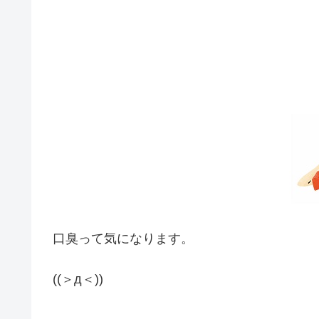
口臭って気になります。
((＞д＜))