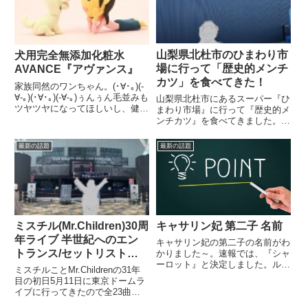
山梨県北杜市のひまわり市
犬用完全無添加化粧水
場に行って「歴史的メンチ
AVANCE『アヴァンス』
カツ」を食べてきた！
家族同然のワンちゃん。(･∀･｡)(-
∀-｡)(･∀･｡)(-∀-｡)ぅんぅん毛並みも
山梨県北杜市にあるスーパー『ひ
ツヤツヤになってほしいし、健康
まわり市場』に行って『歴史的メ
で長生きしてほしいです。だから
ンチカツ』を食べてきました。美
『無添加化粧水』なんです。｡(￣
味しいかったです。地元の青果
∇￣*)oｸﾞｯﾄﾞ!!d(*￣∇￣)｡アトピー
も、鮮魚もお肉も美味しいです
最新の話題
最新の話題
で悩んでいる飼...
し、なわ社長のマイクパフォーマ
ンスが楽しめるビックリ箱のひま
わり市場です。
ミスチル(Mr.Children)30周
キャサリン妃 第二子 名前
年ライブ 半世紀へのエン
キャサリン妃の第二子の名前がわ
トランス/セットリスト
かりました～。速報では、『シャ
ーロット』と決定しました。ルン
2022.5.11東京ドーム
ミスチルことMr.Childrenの31年
ルン♪~♪ d(⌒o⌒)b ♪~♪ルンルン
目の初日5月11日に東京ドームラ
かわいいですね。о(ж＞▽＜)ｙ
イブに行ってきたので全23曲の
☆
セットリストを紹介します。