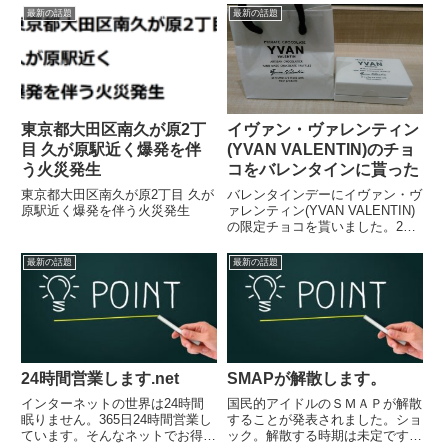
2022.5.11東京ドームミスチル30
最新の話題
最新の話題
周年ライブ「半世紀へのエントラ
ンス」は最高のライブでした。
東京都大田区南久が原2丁
イヴァン・ヴァレンティン
目 久が原駅近く爆発を伴
(YVAN VALENTIN)のチョ
う火災発生
コをバレンタインに貰った
東京都大田区南久が原2丁目 久が
バレンタインデーにイヴァン・ヴ
原駅近く爆発を伴う火災発生
ァレンティン(YVAN VALENTIN)
の限定チョコを貰いました。2個
入りには「ダークチョコレート
トリュフ」と「ホワイト コアン
最新の話題
最新の話題
トロー チョコレートトリュフ」
が入っていました。人生で一番美
味しいチョコでした。
24時間営業します.net
SMAPが解散します。
インターネットの世界は24時間
国民的アイドルのＳＭＡＰが解散
眠りません。365日24時間営業し
することが発表されました。ショ
ています。そんなネットでお得な
ック。解散する時期は未定です