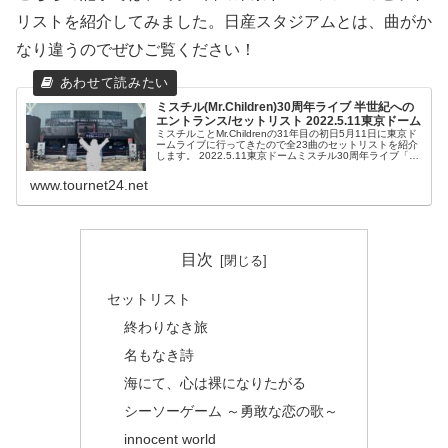
リストを紹介してみました。日産スタジアムとは、曲がか
なり違うのでぜひご覧ください！
ミスチル(Mr.Children)30周年ライブ 半世紀への
エントランス/セットリスト 2022.5.11東京ドーム
ミスチルことMr.Childrenの31年目の初日5月11日に東京ド
ームライブに行ってきたので全23曲のセットリストを紹介
します。 2022.5.11東京ドームミスチル30周年ライブ「半
世紀へのエントランス」は最高のライブでした。
www.tournet24.net
目次
セットリスト
終わりなき旅
名もなき詩
海にて、心は裸になりたがる
シーソーゲーム ～勇敢な恋の歌～
innocent world