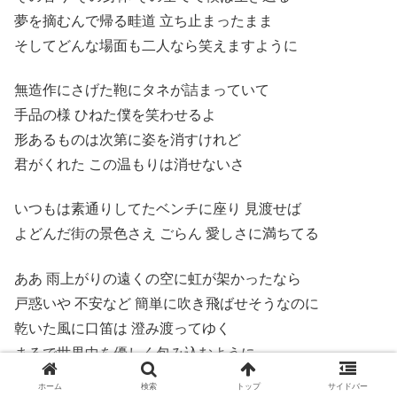
夢を摘むんで帰る畦道 立ち止まったまま
そしてどんな場面も二人なら笑えますように
無造作にさげた鞄にタネが詰まっていて
手品の様 ひねた僕を笑わせるよ
形あるものは次第に姿を消すけれど
君がくれた この温もりは消せないさ
いつもは素通りしてたベンチに座り 見渡せば
よどんだ街の景色さえ ごらん 愛しさに満ちてる
ああ 雨上がりの遠くの空に虹が架かったなら
戸惑いや 不安など 簡単に吹き飛ばせそうなのに
乾いた風に口笛は 澄み渡ってゆく
まるで世界中を優しく包み込むように
ホーム
検索
トップ
サイドバー