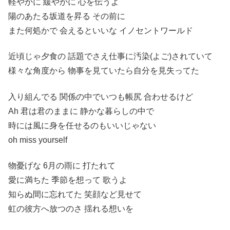
軽やかに 緩やかに 心を伝うよ
陽のあたる坂道を昇る その前に
また何処かで 会えるといいな イノセントワールド
近頃じゃ夕食の 話題でさえ仕事に汚染(よご)されていて
様々な角度から 物事を見ていたら自分を見失ってた
入り組んでる 関係の中でいつも帳尻 合わせるけど
Ah 君は君のままに 静かな暮らしの中で
時には風に身を任せるのもいいじゃない
oh miss yourself
物憂げな 6月の雨に 打たれて
愛に満ちた 季節を想って 歌うよ
知らぬ間に忘れてた 笑顔など見せて
虹の彼方へ放つのさ 揺れる想いを