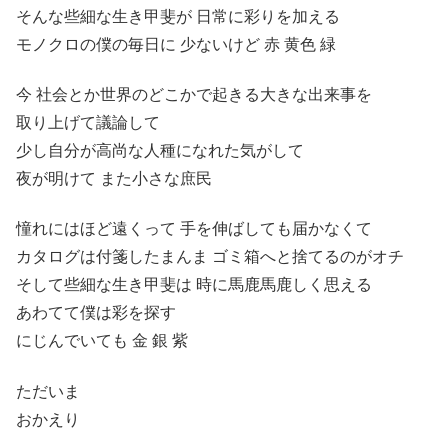
そんな些細な生き甲斐が 日常に彩りを加える
モノクロの僕の毎日に 少ないけど 赤 黄色 緑
今 社会とか世界のどこかで起きる大きな出来事を
取り上げて議論して
少し自分が高尚な人種になれた気がして
夜が明けて また小さな庶民
憧れにはほど遠くって 手を伸ばしても届かなくて
カタログは付箋したまんま ゴミ箱へと捨てるのがオチ
そして些細な生き甲斐は 時に馬鹿馬鹿しく思える
あわてて僕は彩を探す
にじんでいても 金 銀 紫
ただいま
おかえり