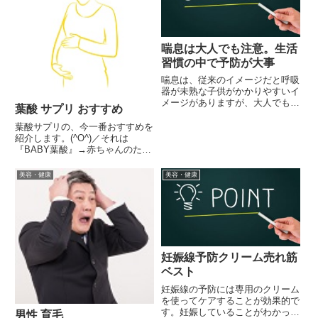
喘息は大人でも注意。生活
習慣の中で予防が大事
喘息は、従来のイメージだと呼吸
器が未熟な子供がかかりやすいイ
メージがありますが、大人でもい
葉酸 サプリ おすすめ
きない前触れもなく発症すること
があります。喘息ってどんな症状
葉酸サプリの、今一番おすすめを
喘息の正式な名称は、気管支喘息
紹介します。(^O^)／それは
（きかんしぜんそく）です。空気
『BABY葉酸』→赤ちゃんのため
の通り道である気道に炎症が起
に選ぶならBABY葉酸BABY葉酸
き...
は妊活サプリとして大人気です。
美容・健康
美容・健康
(*^▽^*)どの葉酸がいいか？決め
られなかったり、葉酸を探してい
る人におすすのポイ...
妊娠線予防クリーム売れ筋
ベスト
妊娠線の予防には専用のクリーム
を使ってケアすることが効果的で
す。妊娠していることがわかった
男性 育毛