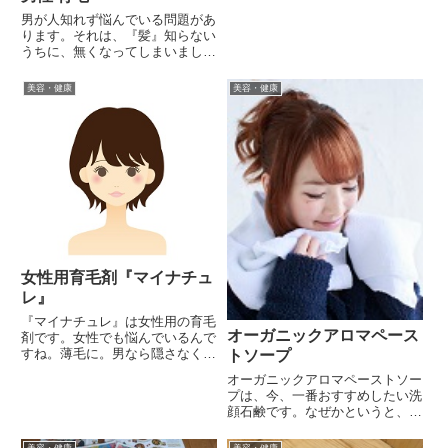
ら、クリームを使い始めてＯＫで
男が人知れず悩んでいる問題があ
す。そうしないと、おなかの中の
ります。それは、『髪』知らない
かわいい赤ちゃんはどんどん成長
うちに、無くなってしまいまし
して大きくなっていきますから。
た。(;￣Д￣)育毛するのに、いろ
赤ちゃんの成長とともにママの
んな方法があって、日々男は努力
お...
美容・健康
美容・健康
しています。育毛シャンプーを使
ってみたり、サプリメントを飲ん
でみたり、レーザーをあててみ...
女性用育毛剤『マイナチュ
レ』
『マイナチュレ』は女性用の育毛
オーガニックアロマペース
剤です。女性でも悩んでいるんで
すね。薄毛に。男なら隠さなくて
トソープ
もいいけれど、女は隠さない訳に
オーガニックアロマペーストソー
はいきません。薄毛のままでは外
プは、今、一番おすすめしたい洗
出できないし、知り合いにも会え
顔石鹸です。なぜかというと、そ
ないですよね。だから、対策する
の理由は『特許取得済みの魔法の
必要があるんです。しかも人知
製法』でつくられているからで
美容・健康
美容・健康