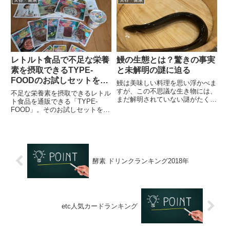
れ...
す。洗浄成分は「せっけん」のみ
を使っています。固形の石けんで
は、よくありますが、ペースト状
の...
レトルト食品で不足な栄養
鰻の生態とは？驚きの事実
素を摂取できるTYPE-
と未解明の謎に迫る
FOODのお試しセットを注
鰻は美味しい料理を思い浮かべま
文してみた！
すが、この不思議な生き物には、
不足な栄養素を摂取できるレトル
まだ解明されていない謎がたくさ
ト食品を通販できる「TYPE-
んあり、彼らの長い旅路や生態系
FOOD」。そのお試しセットを注
での役割など知られざる事実が満
文してみました。尿検査でその場
載です。それを紹介してみます。
で自分に不足している栄養素がわ
かりますし、ほうれん草のクリー
ムパスタが凄く美味しくて私のお
気に入りになりました。
酵素 ドリンクランキング2018年
etc人気カードランキング