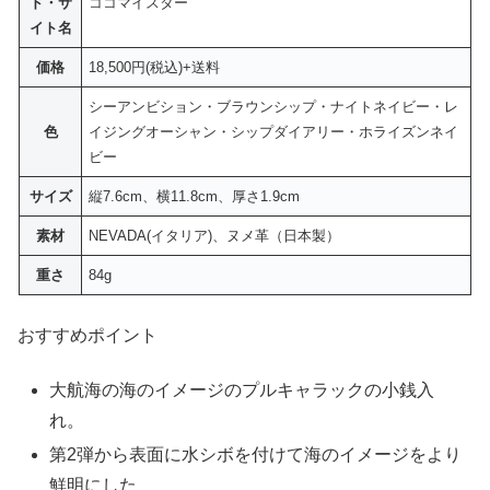
ド・サ
ココマイスター
イト名
価格
18,500円(税込)+送料
シーアンビション・ブラウンシップ・ナイトネイビー・レ
色
イジングオーシャン・シップダイアリー・ホライズンネイ
ビー
サイズ
縦7.6cm、横11.8cm、厚さ1.9cm
素材
NEVADA(イタリア)、ヌメ革（日本製）
重さ
84g
おすすめポイント
大航海の海のイメージのプルキャラックの小銭入
れ。
第2弾から表面に水シボを付けて海のイメージをより
鮮明にした