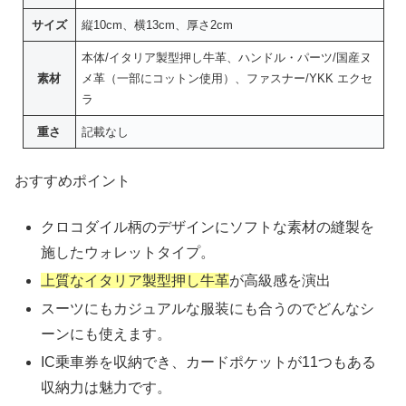
サイズ
縦10cm、横13cm、厚さ2cm
本体/イタリア製型押し牛革、ハンドル・パーツ/国産ヌ
素材
メ革（一部にコットン使用）、ファスナー/YKK エクセ
ラ
重さ
記載なし
おすすめポイント
クロコダイル柄のデザインにソフトな素材の縫製を
施したウォレットタイプ。
上質なイタリア製型押し牛革
が高級感を演出
スーツにもカジュアルな服装にも合うのでどんなシ
ーンにも使えます。
IC乗車券を収納でき、カードポケットが11つもある
収納力は魅力です。