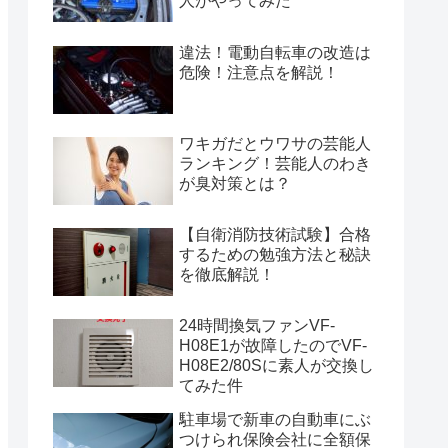
人がやってみた
違法！電動自転車の改造は
危険！注意点を解説！
ワキガだとウワサの芸能人
ランキング！芸能人のわき
が臭対策とは？
【自衛消防技術試験】合格
するための勉強方法と秘訣
を徹底解説！
24時間換気ファンVF-
H08E1が故障したのでVF-
H08E2/80Sに素人が交換し
てみた件
駐車場で新車の自動車にぶ
つけられ保険会社に全額保