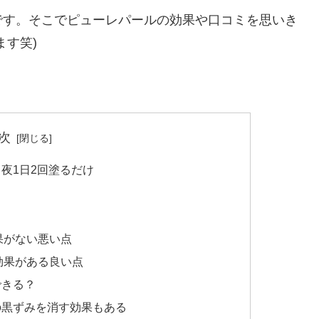
です。そこでピューレパールの効果や口コミを思いき
ます笑)
次
夜1日2回塗るだけ
果がない悪い点
効果がある良い点
できる？
の黒ずみを消す効果もある