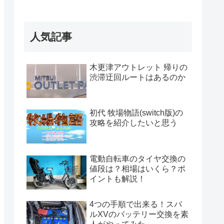
人気記事
木更津アウトレット 帰りの
渋滞迂回ルートはあるのか
初代 牧場物語(switch版)の
攻略を紹介したいと思う
電動自転車のタイヤ交換の
値段は？相場はいくら？ポ
イントも解説！
4つの手順で出来る！スバ
ルXVのバッテリー交換を素