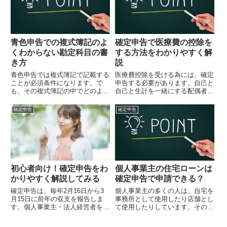
で...
の準備の為にいろいろな出費があ
り...
青色申告での複式簿記のよ
確定申告で医療費の控除を
くわからない勘定科目の書
する方法をわかりやすく解
き方
説
青色申告では複式簿記で記載する
医療費控除を受ける為には、確定
ことが必須条件になります。で
申告する必要があります。自己と
も、その複式簿記の中でどのよう
自己と生計を一緒にする配偶者や
に扱えばいいのか？わからない勘
親族が対象になります。確定申告
定科目ってありますよね。しょっ
の医療費控除になる対象の条件そ
確定申告
確定申告
ちゅう使うわけでもない
の年の1月1日から12月31日まで
し・・・。私が困った経験がある
の間に支払った医療費が対象にな
よくわからない勘定科目について
ります。金額医療費控除の対...
解説してみ...
初心者向け！確定申告をわ
個人事業主の住宅ローンは
かりやすく解説してみる
確定申告で申請できる？
確定申告は、毎年2月16日から3
個人事業主の多くの人は、自宅を
月15日に前年の収支を報告しま
事務所として使用したり店舗とし
す。個人事業主・法人経営者をは
て使用したりしています。その場
じめ、近年ではアフィリエイター
合は、家賃や共益費（これは賃貸
も確定申告をする必要がありま
に住んでいる場合）、電気代、水