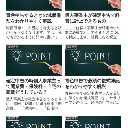
青色申告するときの減価償
個人事業主が確定申告で経
却をわかりやすく解説
費に計上できるもの
減価償却！これ難しく考えると訳
ここでは個人事業主が確定申告の
がわからなくなります。でも、私
際に経費で計上できるものについ
でも分かるように簡単に書いてみ
て解説します。経費になる税金税
ました。青色申告をするときは
金は経費になるのでしょうか？素
『減価償却費の計算』を提出しな
朴な疑問ですね。税金を支払う
確定申告
確定申告
いといけません。その中の『ニ』
と、当然現金が減ります。(+_+)
の項目『本年中の償却期間』とい
その税金には、経費になるものと
う項目があります。この意味、私
ならないものがあるので間違え...
も...
確定申告の時個人事業主っ
青色申告で必須の複式簿記
て開業費・保険料・自宅の
をわかりやすく解説
家賃どうしている？
青色申告で確定申告する人が最初
に躓くのが複式簿記です。サラリ
個人事業主が確定申告をするとき
ーマンの時は、経理の担当者に全
に、毎回「疑問」に思う費用「開
てを任せていますから、自分で記
業費」・「保険料」・「自宅の家
帳した事がある人は、ほぼゼロで
賃」について今回は解説してみま
す。苦手な人が多いのですが、今
す。経費計上できるのでしょう
確定申告
確定申告
は確定申告のソフトが出回ってい
か？開業費になるもの個人で事業
るので、それに入力すればOK
を始めるとなると、その前に開業